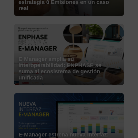
estrategia 0 Emisiones en un caso
real
E·Manager amplía su
interoperabilidad: ENPHASE se
suma al ecosistema de gestión
unificada
E·Manager estrena nueva interfaz: