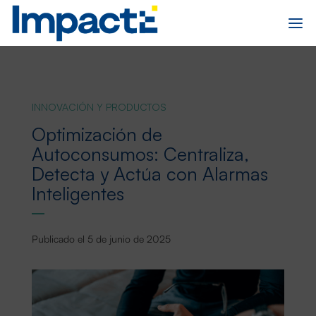
INNOVACIÓN Y PRODUCTOS
Optimización de
Autoconsumos: Centraliza,
Detecta y Actúa con Alarmas
Inteligentes
Publicado el 5 de junio de 2025