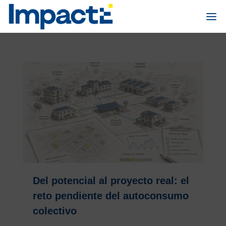
Del potencial al proyecto real: el
reto pendiente del autoconsumo
colectivo