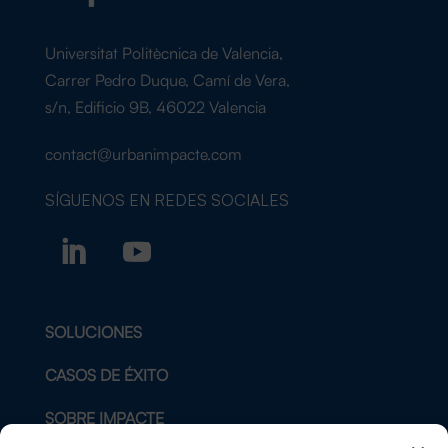
Universitat Politècnica de Valencia,
Carrer Pedro Duque, Camí de Vera,
s/n, Edificio 9B, 46022 Valencia
contact@urbanimpacte.com
SÍGUENOS EN
REDES SOCIALES
SOLUCIONES
CASOS DE ÉXITO
SOBRE IMPACTE