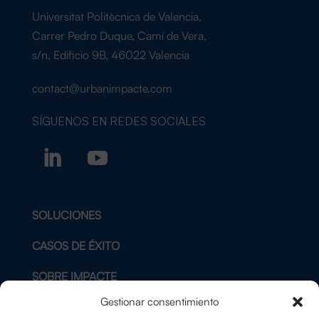
Universitat Politècnica de Valencia,
Carrer Pedro Duque, Camí de Vera,
s/n, Edificio 9B, 46022 Valencia
contact@urbanimpacte.com
SÍGUENOS EN
REDES SOCIALES
SOLUCIONES
CASOS DE ÉXITO
SOBRE IMPACTE
Gestionar consentimiento
BLOG