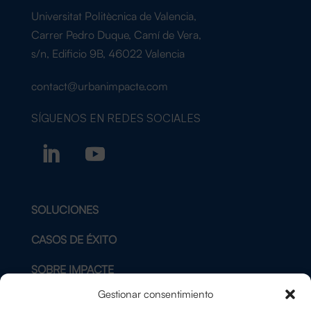
Universitat Politècnica de Valencia,
Carrer Pedro Duque, Camí de Vera,
s/n, Edificio 9B, 46022 Valencia
contact@urbanimpacte.com
SÍGUENOS EN
REDES SOCIALES
SOLUCIONES
CASOS DE ÉXITO
SOBRE IMPACTE
Gestionar consentimiento
BLOG