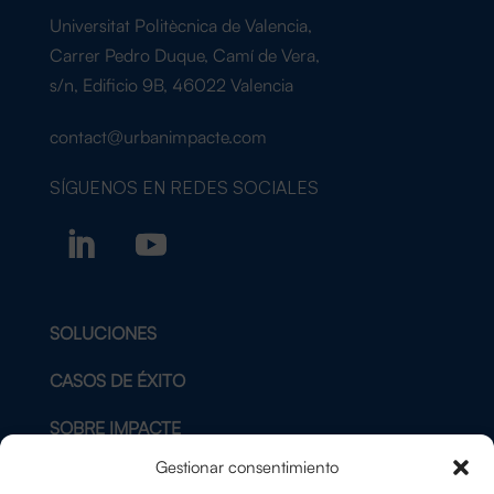
Universitat Politècnica de Valencia,
Carrer Pedro Duque, Camí de Vera,
s/n, Edificio 9B, 46022 Valencia
contact@urbanimpacte.com
SÍGUENOS EN
REDES SOCIALES
SOLUCIONES
CASOS DE ÉXITO
SOBRE IMPACTE
Gestionar consentimiento
BLOG