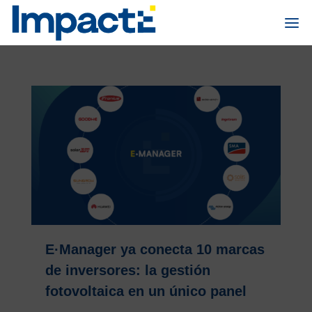
E·Manager ya conecta 10 marcas
de inversores: la gestión
fotovoltaica en un único panel