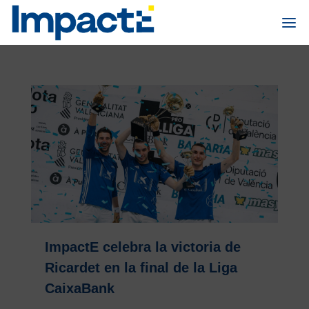
ImpactE celebra la victoria de
Ricardet en la final de la Liga
CaixaBank