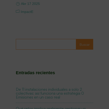
Abr 17 2025
ImpactE
Buscar
Entradas recientes
De 11 instalaciones individuales a solo 2
colectivas: así funciona una estrategia 0
Emisiones en un caso real
Qué retos implica realmente gestionar un