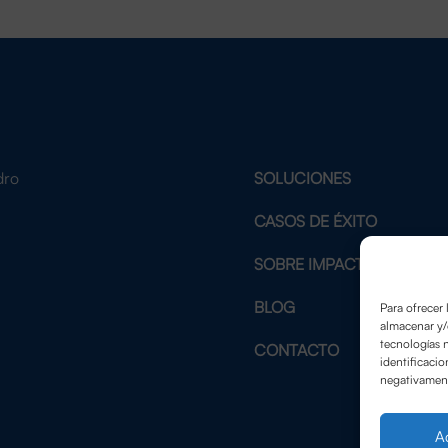
dro
SOLUCIONES
2
CASOS DE ÉXITO
SOBRE IMPACTE
BLOG
Para ofrecer 
almacenar y/
tecnologías 
CONTACTO
identificacio
negativamente
A