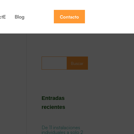
ctE
Blog
Contacto
Buscar
Entradas
recientes
De 11 instalaciones
individuales a solo 2