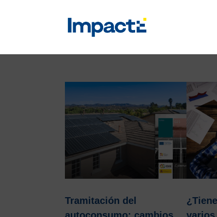
Tramitación del
¿Tiene
autoconsumo: cambios
varios