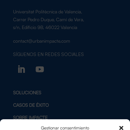
Universitat Politècnica de Valencia,
Carrer Pedro Duque, Camí de Vera,
s/n, Edificio 9B, 46022 Valencia
contact@urbanimpacte.com
SÍGUENOS EN
REDES SOCIALES
SOLUCIONES
CASOS DE ÉXITO
SOBRE IMPACTE
Gestionar consentimiento
BLOG