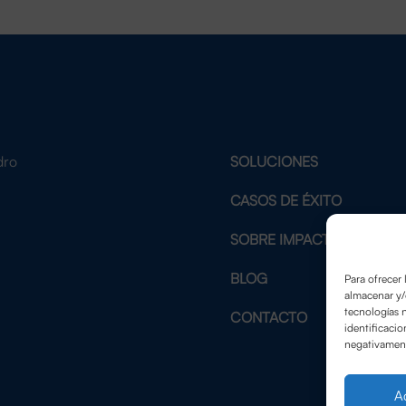
dro
SOLUCIONES
2
CASOS DE ÉXITO
SOBRE IMPACTE
BLOG
Para ofrecer 
almacenar y/
tecnologías 
CONTACTO
identificacio
negativamente
A