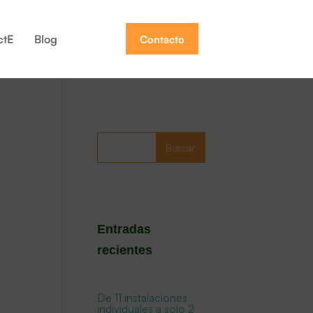
ctE
Blog
Contacto
Buscar
Entradas
recientes
De 11 instalaciones
individuales a solo 2