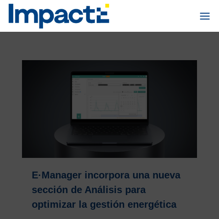
E·Manager incorpora una nueva
sección de Análisis para
optimizar la gestión energética