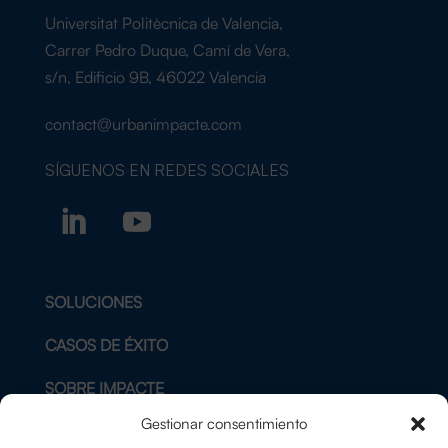
Universitat Politècnica de Valencia,
Carrer Pedro Duque, Camí de Vera,
s/n, Edificio 9B, 46022 Valencia
contact@urbanimpacte.com
SÍGUENOS EN
REDES SOCIALES
SOLUCIONES
CASOS DE ÉXITO
SOBRE IMPACTE
Gestionar consentimiento
BLOG