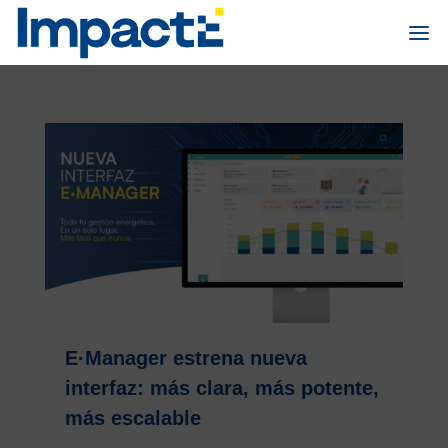
E·Manager estrena nueva
interfaz: más clara, más potente,
más escalable