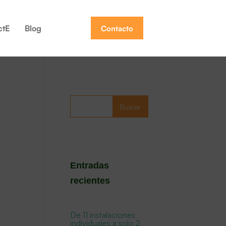
ctE
Blog
Contacto
Buscar
Entradas
recientes
De 11 instalaciones
individuales a solo 2