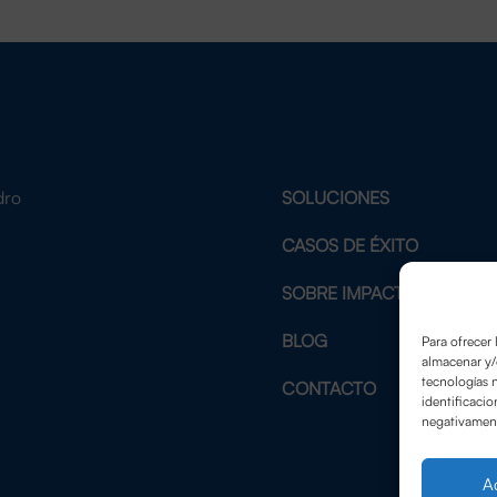
dro
SOLUCIONES
2
CASOS DE ÉXITO
SOBRE IMPACTE
BLOG
Para ofrecer 
almacenar y/
tecnologías 
CONTACTO
identificacio
negativamente
A