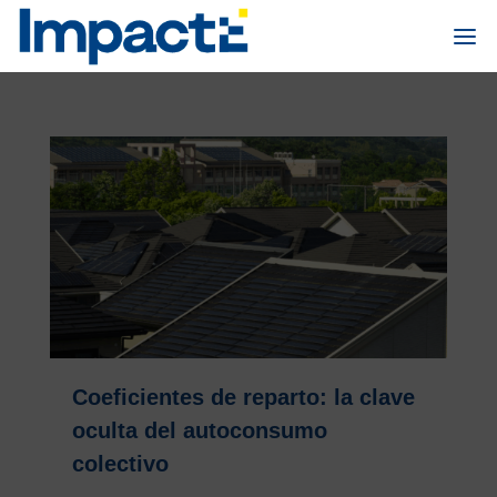
Coeficientes de reparto: la clave
oculta del autoconsumo
colectivo