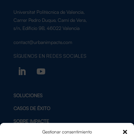
Universitat Politècnica de Valencia,
Carrer Pedro Duque, Camí de Vera,
s/n, Edificio 9B, 46022 Valencia
contact@urbanimpacte.com
SÍGUENOS EN
REDES SOCIALES
SOLUCIONES
CASOS DE ÉXITO
SOBRE IMPACTE
Gestionar consentimiento
BLOG