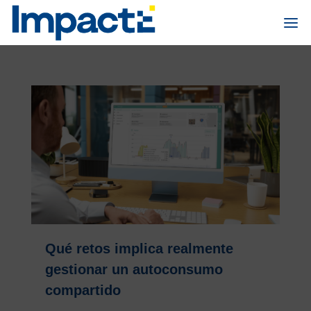
Qué retos implica realmente
gestionar un autoconsumo
compartido