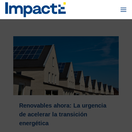
Renovables ahora: La urgencia
de acelerar la transición
energética