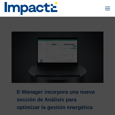
E·Manager incorpora una nueva
sección de Análisis para
optimizar la gestión energética