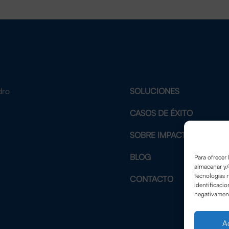
dro
SOLUCIONES
2
CASOS DE ÉXITO
SOBRE IMPACTE
BLOG
Para ofrecer 
almacenar y/
tecnologías 
CONTACTO
identificacio
negativamente
A