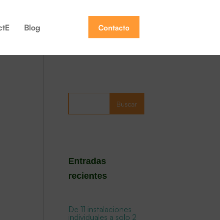
ctE
Blog
Contacto
Buscar
Entradas
recientes
De 11 instalaciones
individuales a solo 2