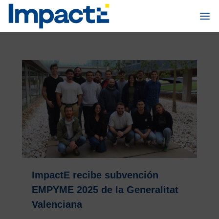
ImpactE recibe subvención
EMPYME 2025 de la Generalitat
Valenciana