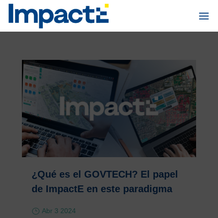
¿Qué es el GOVTECH? El papel
de ImpactE en este paradigma
Abr 3 2024