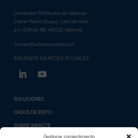
Universitat Politècnica de Valencia,
Carrer Pedro Duque, Camí de Vera,
s/n, Edificio 9B, 46022 Valencia
contact@urbanimpacte.com
SÍGUENOS EN
REDES SOCIALES
SOLUCIONES
CASOS DE ÉXITO
SOBRE IMPACTE
Gestionar consentimiento