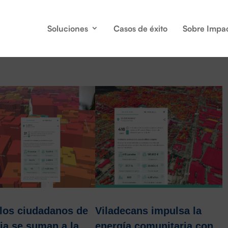
Soluciones
Casos de éxito
Sobre Impa
los ciudadanos de
Viladecans impulsa la
ia se suman a la
energía comunitaria con