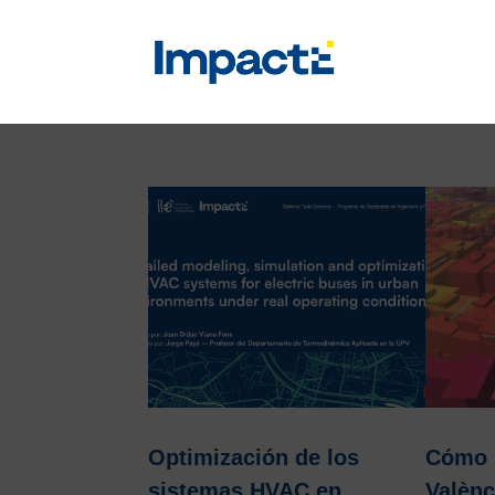
Optimización de los
Cómo 
sistemas HVAC en
Valènc