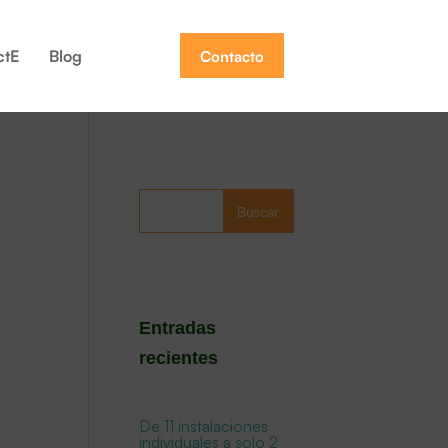
ctE
Blog
Contacto
Buscar
Entradas
recientes
De 11 instalaciones
individuales a solo 2