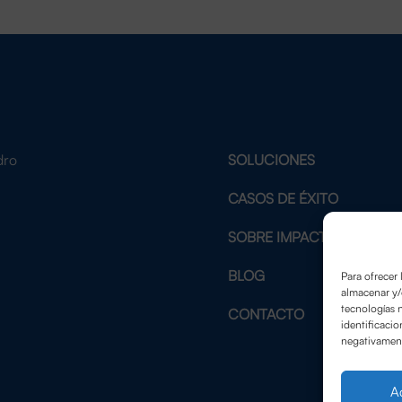
dro
SOLUCIONES
2
CASOS DE ÉXITO
SOBRE IMPACTE
BLOG
Para ofrecer 
almacenar y/
tecnologías 
CONTACTO
identificacio
negativamente
A