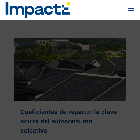
Coeficientes de reparto: la clave
oculta del autoconsumo
colectivo