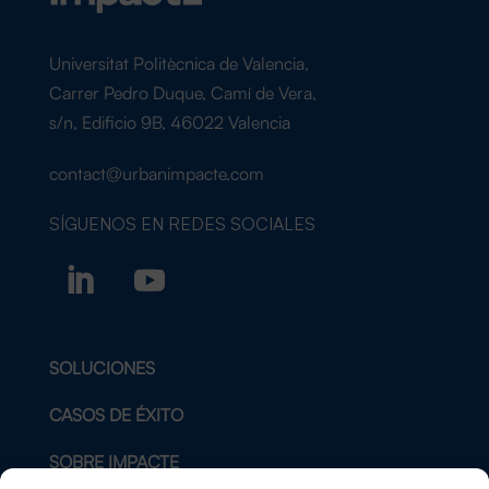
Universitat Politècnica de Valencia,
Carrer Pedro Duque, Camí de Vera,
s/n, Edificio 9B, 46022 Valencia
contact@urbanimpacte.com
SÍGUENOS EN
REDES SOCIALES
SOLUCIONES
CASOS DE ÉXITO
SOBRE IMPACTE