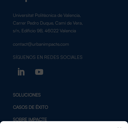
Universitat Politècnica de Valencia,
Carrer Pedro Duque, Camí de Vera,
s/n, Edificio 9B, 46022 Valencia
contact@urbanimpacte.com
SÍGUENOS EN
REDES SOCIALES
SOLUCIONES
CASOS DE ÉXITO
SOBRE IMPACTE