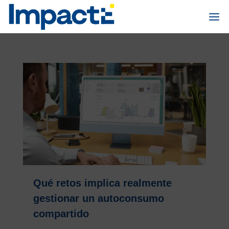
Qué retos implica realmente
gestionar un autoconsumo
compartido