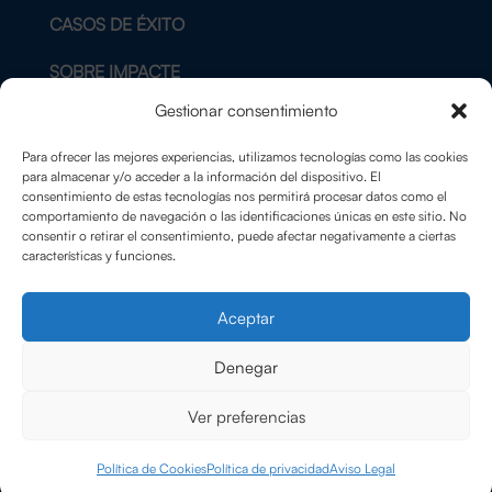
CASOS DE ÉXITO
SOBRE IMPACTE
Gestionar consentimiento
BLOG
Para ofrecer las mejores experiencias, utilizamos tecnologías como las cookies
CONTACTO
para almacenar y/o acceder a la información del dispositivo. El
consentimiento de estas tecnologías nos permitirá procesar datos como el
comportamiento de navegación o las identificaciones únicas en este sitio. No
AVISO LEGAL
consentir o retirar el consentimiento, puede afectar negativamente a ciertas
características y funciones.
POLÍTICA DE PRIVACIDAD
Aceptar
POLÍTICA DE COOKIES
Denegar
Ver preferencias
© Copyright ImpactE 2025
Política de Cookies
Política de privacidad
Aviso Legal