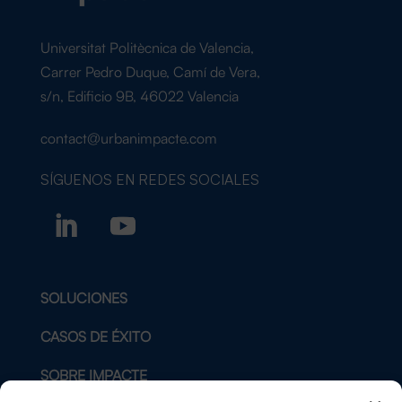
Universitat Politècnica de Valencia,
Carrer Pedro Duque, Camí de Vera,
s/n, Edificio 9B, 46022 Valencia
contact@urbanimpacte.com
SÍGUENOS EN
REDES SOCIALES
SOLUCIONES
CASOS DE ÉXITO
SOBRE IMPACTE