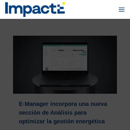
E·Manager incorpora una nueva
sección de Análisis para
optimizar la gestión energética