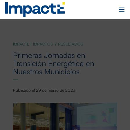
IMPACTE
|
IMPACTOS Y RESULTADOS
Primeras Jornadas en
Transición Energética en
Nuestros Municipios
Publicado el 29 de marzo de 2023