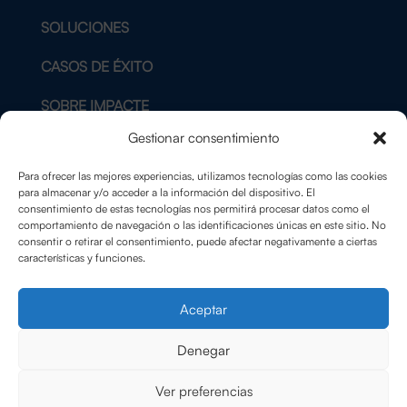
SOLUCIONES
CASOS DE ÉXITO
SOBRE IMPACTE
Gestionar consentimiento
BLOG
Para ofrecer las mejores experiencias, utilizamos tecnologías como las cookies
CONTACTO
para almacenar y/o acceder a la información del dispositivo. El
consentimiento de estas tecnologías nos permitirá procesar datos como el
comportamiento de navegación o las identificaciones únicas en este sitio. No
AVISO LEGAL
consentir o retirar el consentimiento, puede afectar negativamente a ciertas
características y funciones.
POLÍTICA DE PRIVACIDAD
Aceptar
POLÍTICA DE COOKIES
Denegar
Ver preferencias
© Copyright ImpactE 2025