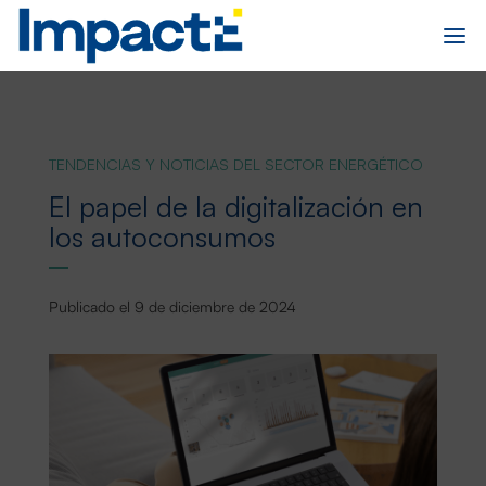
TENDENCIAS Y NOTICIAS DEL SECTOR ENERGÉTICO
El papel de la digitalización en
los autoconsumos
Publicado el 9 de diciembre de 2024