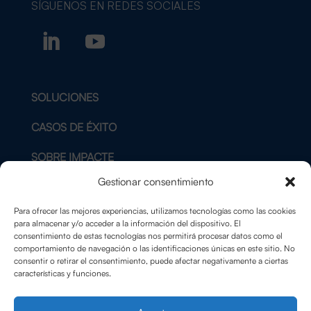
SÍGUENOS EN
REDES SOCIALES
SOLUCIONES
CASOS DE ÉXITO
SOBRE IMPACTE
Gestionar consentimiento
BLOG
Para ofrecer las mejores experiencias, utilizamos tecnologías como las cookies
CONTACTO
para almacenar y/o acceder a la información del dispositivo. El
consentimiento de estas tecnologías nos permitirá procesar datos como el
comportamiento de navegación o las identificaciones únicas en este sitio. No
AVISO LEGAL
consentir o retirar el consentimiento, puede afectar negativamente a ciertas
características y funciones.
POLÍTICA DE PRIVACIDAD