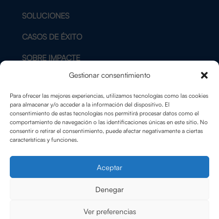
SOLUCIONES
CASOS DE ÉXITO
SOBRE IMPACTE
Gestionar consentimiento
BLOG
Para ofrecer las mejores experiencias, utilizamos tecnologías como las cookies
CONTACTO
para almacenar y/o acceder a la información del dispositivo. El
consentimiento de estas tecnologías nos permitirá procesar datos como el
comportamiento de navegación o las identificaciones únicas en este sitio. No
AVISO LEGAL
consentir o retirar el consentimiento, puede afectar negativamente a ciertas
características y funciones.
POLÍTICA DE PRIVACIDAD
Aceptar
POLÍTICA DE COOKIES
Denegar
Ver preferencias
© Copyright ImpactE 2025