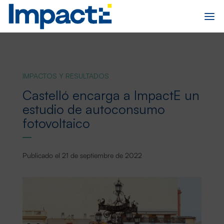
IMPACTOS Y RESULTADOS
Castelló encarga a ImpactE un
estudio de autoconsumo
fotovoltaico
Publicado el 21 de septiembre de 2022